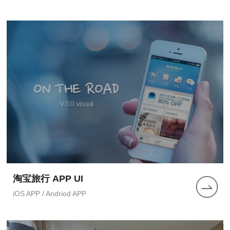
淘宝旅行 APP UI
iOS APP / Andriod APP